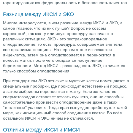
гарантирующих конфиденциальность и безопасность клиентов.
Разница между ИКСИ и ЭКО
Многие интересуются, в чем различие между ИКСИ и ЭКО, а
самое главное, что из них лучше? Вопрос не совсем
корректный, так как ту или иную процедуру назначают в
различных ситуациях. ЭКО - это экстракорпоральное
оплодотворение, то есть, процедура, совершаемая вне тела,
вне организма женщины. На первом этапе извлекается
яйцеклетка, затем она оплодотворяется и переносится в
полость матки, после чего ожидается наступление
беременности. Метод ИКСИ - разновидность ЭКО, отличается
только способом оплодотворения.
При стандартном ЭКО женские и мужские клетки помещаются в
специальные пробирки, где происходит естественный процесс,
а затем эмбрионы переносятся в матку. Если же качество
сперматозоидов оставляет желать лучшего, они не способны
самостоятельно произвести оплодотворение даже в таких
"тепличных" условиях. Тогда врач вынужден прибегнуть к такой
мере, как инъекционный способ соединения клеток. Во всём
остальном ИКСИ и ЭКО ничем не отличаются.
Отличия между ИКСИ и ИМСИ