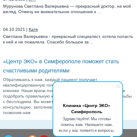
Мурунова Светлана Валерьевна — прекрасный доктор, на мой
взгляд. Отмечу ее внимательное отношение к ...
04.10.2021
|
Катя
Светлана Валерьевна - прекрасный специалист, хотела попасть
к ней и не пожалела. Спасибо большое за ...
«Центр ЭКО» в Симферополе поможет стать
счастливыми родителями
Обратившись к нам, каждый пациент получает
квалифицированную помощь от ведущих специалистов
клиники. Наши врачи помогут выявить истинную проблему и
подобрать правильную комбинацию ВРТ-программ для борьбы
с бесплодием. Вы можете записаться на индивидуальную
Клиника «Центр ЭКО»
консультацию, заполнив
форму для записи
на сайте или
Симферополь
позвонив нам.
Здравствуйте! Мы готовы
помочь вам. Напишите нам,
если у вас появятся вопросы.