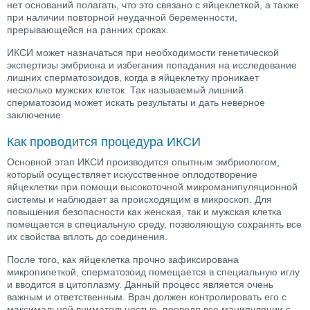
нет оснований полагать, что это связано с яйцеклеткой, а также
при наличии повторной неудачной беременности,
прерывающейся на ранних сроках.
ИКСИ может назначаться при необходимости генетической
экспертизы эмбриона и избегания попадания на исследование
лишних сперматозоидов, когда в яйцеклетку проникает
несколько мужских клеток. Так называемый лишний
сперматозоид может искать результаты и дать неверное
заключение.
Как проводится процедура ИКСИ
Основной этап ИКСИ производится опытным эмбриологом,
который осуществляет искусственное оплодотворение
яйцеклетки при помощи высокоточной микроманипуляционной
системы и наблюдает за происходящим в микроскоп. Для
повышения безопасности как женская, так и мужская клетка
помещается в специальную среду, позволяющую сохранять все
их свойства вплоть до соединения.
После того, как яйцеклетка прочно зафиксирована
микропипеткой, сперматозоид помещается в специальную иглу
и вводится в цитоплазму. Данный процесс является очень
важным и ответственным. Врач должен контролировать его с
максимальной внимательностью, проводя все манипуляции с