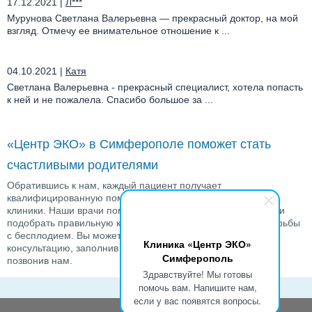
17.12.2021
|
Л***
Мурунова Светлана Валерьевна — прекрасный доктор, на мой
взгляд. Отмечу ее внимательное отношение к ...
04.10.2021
|
Катя
Светлана Валерьевна - прекрасный специалист, хотела попасть
к ней и не пожалела. Спасибо большое за ...
«Центр ЭКО» в Симферополе поможет стать
счастливыми родителями
Обратившись к нам, каждый пациент получает
квалифицированную помощь от ведущих специалистов
клиники. Наши врачи помогут выявить истинную проблему и
подобрать правильную комбинацию ВРТ-программ для борьбы
с бесплодием. Вы можете записаться на индивидуальную
Клиника «Центр ЭКО»
консультацию, заполнив
форму для записи
на сайте или
Симферополь
позвонив нам.
Здравствуйте! Мы готовы
помочь вам. Напишите нам,
если у вас появятся вопросы.