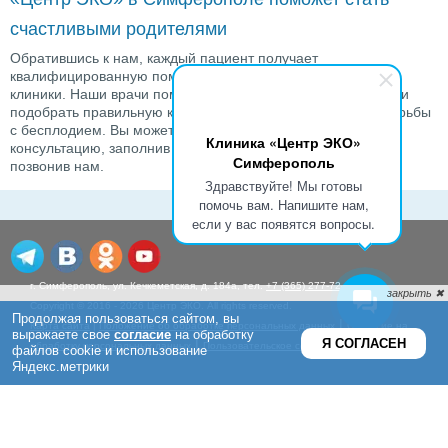
счастливыми родителями
Обратившись к нам, каждый пациент получает
квалифицированную помощь от ведущих специалистов
клиники. Наши врачи помогут выявить истинную проблему и
подобрать правильную комбинацию ВРТ-программ для борьбы
с бесплодием. Вы можете записаться на индивидуальную
Клиника «Центр ЭКО»
консультацию, заполнив
форму для записи
на сайте или
Симферополь
позвонив нам.
Здравствуйте! Мы готовы
помочь вам. Напишите нам,
если у вас появятся вопросы.
г. Симферополь, ул. Кечкеметская, д. 184а, тел.
+7 (365) 277-72-45
Copyright © 2016 - 2026 Центр ЭКО. All rights reserved.
|
Карта сайта
|
Положение об обработке персональных данных
Согласие на
|
обработку персональных данных
Пользовательское соглашение