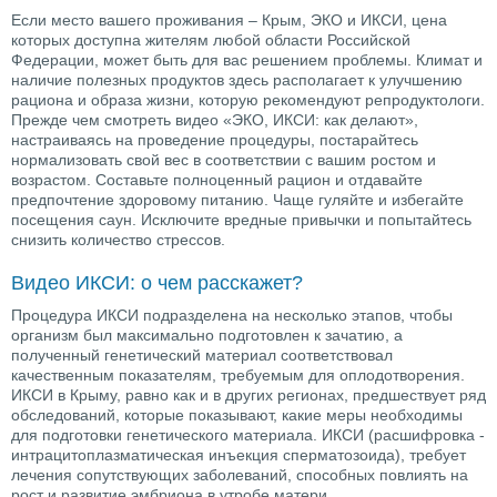
Если место вашего проживания – Крым, ЭКО и ИКСИ, цена
которых доступна жителям любой области Российской
Федерации, может быть для вас решением проблемы. Климат и
наличие полезных продуктов здесь располагает к улучшению
рациона и образа жизни, которую рекомендуют репродуктологи.
Прежде чем смотреть видео «ЭКО, ИКСИ: как делают»,
настраиваясь на проведение процедуры, постарайтесь
нормализовать свой вес в соответствии с вашим ростом и
возрастом. Составьте полноценный рацион и отдавайте
предпочтение здоровому питанию. Чаще гуляйте и избегайте
посещения саун. Исключите вредные привычки и попытайтесь
снизить количество стрессов.
Видео ИКСИ: о чем расскажет?
Процедура ИКСИ подразделена на несколько этапов, чтобы
организм был максимально подготовлен к зачатию, а
полученный генетический материал соответствовал
качественным показателям, требуемым для оплодотворения.
ИКСИ в Крыму, равно как и в других регионах, предшествует ряд
обследований, которые показывают, какие меры необходимы
для подготовки генетического материала. ИКСИ (расшифровка -
интрацитоплазматическая инъекция сперматозоида), требует
лечения сопутствующих заболеваний, способных повлиять на
рост и развитие эмбриона в утробе матери.