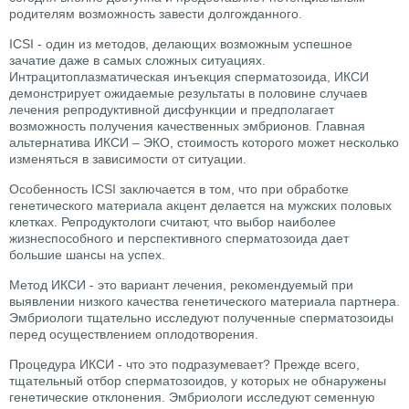
родителям возможность завести долгожданного.
ICSI - один из методов, делающих возможным успешное
зачатие даже в самых сложных ситуациях.
Интрацитоплазматическая инъекция сперматозоида, ИКСИ
демонстрирует ожидаемые результаты в половине случаев
лечения репродуктивной дисфункции и предполагает
возможность получения качественных эмбрионов. Главная
альтернатива ИКСИ – ЭКО, стоимость которого может несколько
изменяться в зависимости от ситуации.
Особенность ICSI заключается в том, что при обработке
генетического материала акцент делается на мужских половых
клетках. Репродуктологи считают, что выбор наиболее
жизнеспособного и перспективного сперматозоида дает
большие шансы на успех.
Метод ИКСИ - это вариант лечения, рекомендуемый при
выявлении низкого качества генетического материала партнера.
Эмбриологи тщательно исследуют полученные сперматозоиды
перед осуществлением оплодотворения.
Процедура ИКСИ - что это подразумевает? Прежде всего,
тщательный отбор сперматозоидов, у которых не обнаружены
генетические отклонения. Эмбриологи исследуют семенную