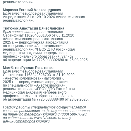
реаниматология».
Морозов Евгений Александрович
Врач анестезиолог-реаниматолог
Аккредитация 31 от 29.10.2024 «Анестезиология-
реаниматология».
Тютюник Анастасия Вячеславовна
Врач анестезиолог-реаниматолог
Сертификат 1102040001856 от 05.11.2020
«Анестезиология-реаниматология».
2025 г. — периодическая аккредитация
по специальности «Анестезиология-
реаниматология», ФГБОУ ДПО Российская
медицинская академия непрерывного
профессионального образования. Запись
об аккредитации № 7725 033302690 от 26.08.2025.
Мамбетов Руслан Ринатович
Врач анестезиолог-реаниматолог
Сертификат 1163242526703 от 31.10.2020
«Анестезиология-реаниматология».
2025 г. — периодическая аккредитация
по специальности «Анестезиология-
реаниматология», ФГБОУ ДПО Российская
медицинская академия непрерывного
профессионального образования. Запись
об аккредитации № 7725 033388480 от 23.09.2025.
График работы специалистов осуществляется
согласно расписанию по факту записи пациентов
на прием по телефону клиники 8 (800) 500-76-28,
на сайте клиники www.ivf-centre.ru или у
администраторов клиники.