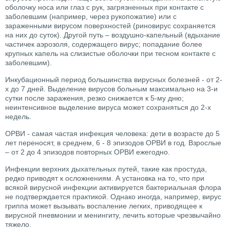
оболочку носа или глаз с рук, загрязненных при контакте с
заболевшим (например, через рукопожатие) или с
зараженными вирусом поверхностей (риновирус сохраняется
на них до суток). Другой путь – воздушно-капельный (вдыхание
частичек аэрозоля, содержащего вирус; попадание более
крупных капель на слизистые оболочки при тесном контакте с
заболевшим).
Инкубационный период большинства вирусных болезней - от 2-
х до 7 дней. Выделение вирусов больным максимально на 3-и
сутки после заражения, резко снижается к 5-му дню;
неинтенсивное выделение вируса может сохраняться до 2-х
недель.
ОРВИ - самая частая инфекция человека: дети в возрасте до 5
лет переносят, в среднем, 6 - 8 эпизодов ОРВИ в год. Взрослые
– от 2 до 4 эпизодов повторных ОРВИ ежегодно.
Инфекции верхних дыхательных путей, такие как простуда,
редко приводят к осложнениям. А установка на то, что при
всякой вирусной инфекции активируется бактериальная флора
не подтверждается практикой. Однако иногда, например, вирус
гриппа может вызывать воспаление легких, приводящее к
вирусной пневмонии и менингиту, лечить которые чрезвычайно
тяжело.