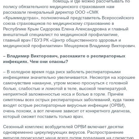
помощь и где можно рассчитывать по
полису обязательного медицинского страхования нам
рассказали генеральный директор ООО «СМК
«Крыммедстрах», полномочный представитель Всероссийского
союза страховщиков по медицинскому страхованию в
Республике Крым Сидорова Елена Александровна и главный
внештатный специалист по медицинской профилактике,
главный врач ГБУЗ РК «Центр общественного здоровья и
медицинской профилактики» Мещеряков Владимир Викторович.
– Владимир Викторович, расскажите о респираторных
инфекциях. Чем они опасны?
– В холодное время года риск заболеть респираторными
инфекциями значительно увеличивается. Несмотря на хорошее
самочувствие накануне, утром можно проснуться с головной
болью, слабостью и ломотой в теле, высокой температурой,
неприятной заложенностью носа и болью в горле. Причём
симптомы всех острых респираторных заболеваний, куда также
входят острые респираторные вирусные инфекции (ОРВИ),
очень похожи, а вот лечение зависит от конкретного диагноза,
который сможет поставить только врач.
Сезонный комплекс возбудителей ОРВИ включает десятки
одновременно циркулирующих вирусов. Распространение
вирусов происходит чаще всего путем попадания на слизистую