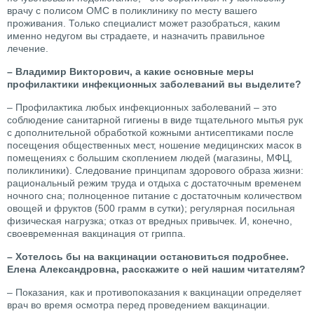
врачу с полисом ОМС в поликлинику по месту вашего
проживания. Только специалист может разобраться, каким
именно недугом вы страдаете, и назначить правильное
лечение.
– Владимир Викторович, а какие основные меры
профилактики инфекционных заболеваний вы выделите?
– Профилактика любых инфекционных заболеваний – это
соблюдение санитарной гигиены в виде тщательного мытья рук
с дополнительной обработкой кожными антисептиками после
посещения общественных мест, ношение медицинских масок в
помещениях с большим скоплением людей (магазины, МФЦ,
поликлиники). Следование принципам здорового образа жизни:
рациональный режим труда и отдыха с достаточным временем
ночного сна; полноценное питание с достаточным количеством
овощей и фруктов (500 грамм в сутки); регулярная посильная
физическая нагрузка; отказ от вредных привычек. И, конечно,
своевременная вакцинация от гриппа.
– Хотелось бы на вакцинации остановиться подробнее.
Елена Александровна, расскажите о ней нашим читателям?
– Показания, как и противопоказания к вакцинации определяет
врач во время осмотра перед проведением вакцинации.